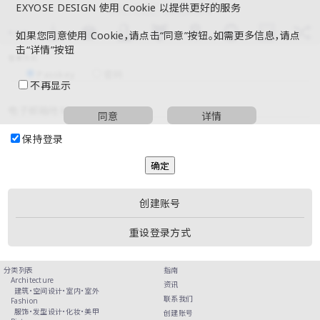
EXYOSE DESIGN 使用 Cookie 以提供更好的服务
如果您同意使用 Cookie，请点击“同意”按钮。如需更多信息，请点
击“详情”按钮
登录方式
Passkey
密码
不再显示
电子邮箱地址
同意
详情
保持登录
创建账号
重设登录方式
分类列表
指南
Architecture
资讯
建筑・
空间设计・
室内・
室外
联系我们
Fashion
服饰・
发型设计・
化妆・
美甲
创建账号