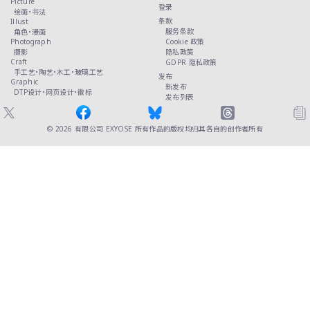
Picture
登录
绘画・
书法
条款
Illust
服务条款
角色・
漫画
Photograph
Cookie 政策
摄影
隐私政策
Craft
GDPR 隐私政策
手工艺・
陶艺・
木工・
玻璃工艺
发布
Graphic
新发布
DTP设计・
网页设计・
徽标
发布列表
© 2026
有限公司 EXYOSE
所有作品的版权均归其各自的创作者所有