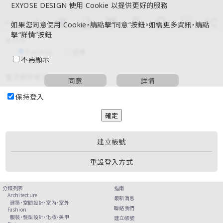
EXYOSE DESIGN 使用 Cookie 以提供更好的服務
如果您同意使用 Cookie，請點擊“同意”按鈕。如需更多資訊，請點
擊“詳情”按鈕
登入方式
Passkey
密碼
不再顯示
電子郵件地址
同意
詳情
保持登入
建立帳號
重設登入方式
分類列表
指南
Architecture
最新消息
建築・
空間設計・
室內・
室外
聯絡我們
Fashion
服裝・
髮型設計・
化妝・
美甲
建立帳號