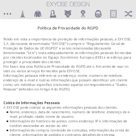
Política de Privacidade do RGPD
Tendo em vista a importância da proteção de informações pessoais, a EXYOSE,
S.A. (doravante denominada "EXYOSE") cumpre o "Regulamento Geral de
Proteção de Dados da UE (RGPD)" e as leis relacionadas (doravante
denominadas "Leis"), trata adequadamente as informações pessoais fornecidas
por clientes localizados no Espaço Econômico Europeu (EEE) e se esforça para
proteger a privacidade dos clientes.
Por favor, leia esta Política de Privacidade do RGPD até o fim antes de usar os
sites ou vários serviços fornecidos pela EXYOSE.
Informações pessoais referem-se a endereço, nome, número de telefone,
endereço de e-mail e outras informações que possam identificar um cliente
como um indivíduo específico (incluindo aquelas correspondentes a "Dados
Pessoais" definidos no Artigo 4 do RGPD).
Coleta de Informações Pessoais
A EXYOSE pode coletar as seguintes informações pessoais dos clientes.
■ Nome, endereço, data de nascimento, número de telefone, endereço de e-
mail, profissão, idade, nome de usuário
■ Informações do histórico de acesso, como endereço IP e informações de
cookies associadas ao acesso ao site
■ Informações de compra, conteúdo de consultas, informações da conta do
cliente, informações de pedidos e contratos, detalhes de entrega,