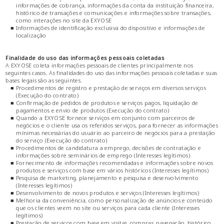
informações de cobrança, informações da conta da instituição financeira,
histórico de transações e comunicações e informações sobre transações,
como interações no site da EXYOSE
■ Informações de identificação exclusiva do dispositivo e informações de
localização
Finalidade do uso das informações pessoais coletadas
A EXYOSE coleta informações pessoais de clientes principalmente nos
seguintes casos. As finalidades do uso das informações pessoais coletadas e suas
bases legais são as seguintes.
■ Procedimentos de registro e prestação de serviços em diversos serviços
(Execução do contrato)
■ Confirmação de pedidos de produtos e serviços pagos, liquidação de
pagamentos e envio de produtos (Execução do contrato)
■ Quando a EXYOSE fornece serviços em conjunto com parceiros de
negócios e o cliente usa os referidos serviços, para fornecer as informações
mínimas necessárias do usuário ao parceiro de negócios para a prestação
do serviço (Execução do contrato)
■ Procedimentos de candidatura a emprego, decisões de contratação e
informações sobre seminários de emprego (Interesses legítimos)
■ Fornecimento de informações recomendadas e informações sobre novos
produtos e serviços com base em vários históricos (Interesses legítimos)
■ Pesquisa de marketing, planejamento e pesquisa e desenvolvimento
(Interesses legítimos)
■ Desenvolvimento de novos produtos e serviços (Interesses legítimos)
■ Melhoria da conveniência, como personalização de anúncios e conteúdo
que os clientes veem no site ou serviços para cada cliente (Interesses
legítimos)
■ Prestação de serviços com base em visitas, compras, navegação, histórico