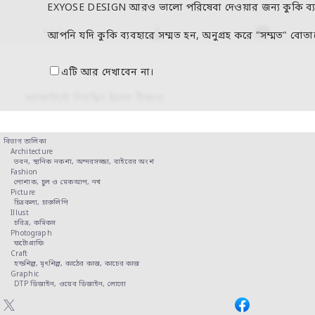
EXYOSE DESIGN আরও ভালো পরিষেবা দেওয়ার জন্য কুকি ব্
আপনি যদি কুকি ব্যবহারে সম্মত হন, অনুগ্রহ করে "সম্মত" বোতা
এটি আর দেখাবেন না।
অ্যাকাউন্টে নিবন্ধিত ইমেল ঠিকানা
বিভাগ তালিকা
Architecture
ভবন,
স্থানিক নকশা,
অন্দরসজ্জা,
বাইরের অংশ
Fashion
পোশাক,
চুল ও মেকআপ,
নখ
Picture
চিত্রকলা,
চারুলিপি
Illust
চরিত্র,
কমিকস
Photograph
ফটোগ্রাফি
Craft
হস্তশিল্প,
মৃৎশিল্প,
কাঠের কাজ,
কাচের কাজ
Graphic
DTP ডিজাইন,
ওয়েব ডিজাইন,
লোগো