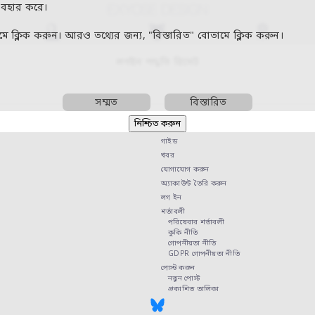
যবহার করে।
মে ক্লিক করুন। আরও তথ্যের জন্য, "বিস্তারিত" বোতামে ক্লিক করুন।
লগইন পদ্ধতি রিসেট
সম্মত
বিস্তারিত
গাইড
খবর
যোগাযোগ করুন
অ্যাকাউন্ট তৈরি করুন
লগ ইন
শর্তাবলী
পরিষেবার শর্তাবলী
কুকি নীতি
গোপনীয়তা নীতি
GDPR গোপনীয়তা নীতি
পোস্ট করুন
নতুন পোস্ট
প্রকাশিত তালিকা