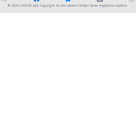
© 2026
EXYOSE ApS
Copyright til alle værker tilhører deres respektive skabere.