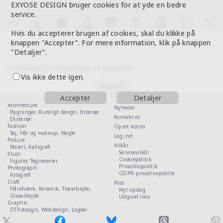
EXYOSE DESIGN bruger cookies for at yde en bedre
service.
Hvis du accepterer brugen af cookies, skal du klikke på
knappen "Accepter". For mere information, klik på knappen
Nulstil loginmetode
"Detaljer".
E-mailadresse registreret på kontoen
Vis ikke dette igen.
Accepter
Detaljer
Kategoriliste
Guide
Architecture
Nyheder
Bygninger,
Rumligt design,
Interiør,
Kontakt os
Eksteriør
Fashion
Opret konto
Tøj,
Hår og makeup,
Negle
Log ind
Picture
Vilkår
Maleri,
Kalligrafi
Servicevilkår
Illust
Cookiepolitik
Figurer,
Tegneserier
Privatlivspolitik
Photograph
GDPR-privatlivspolitik
Fotografi
Craft
Post
Håndværk,
Keramik,
Træarbejde,
Nyt opslag
Glasarbejde
Udgivet liste
Graphic
DTP-design,
Webdesign,
Logoer