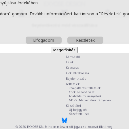
nyújtása érdekében.
gadom" gombra. További információért kattintson a "Részletek" go
Bejelentkezési mód visszaállítása
Elfogadom
Részletek
Útmutató
Hírek
Kapcsolat
Fiók létrehozása
Bejelentkezés
Feltételek
Szolgáltatási feltételek
Cookie-szabályzat
Adatvédelmi irányelvek
GDPR Adatvédelmi irányelvek
Közzététel
Új bejegyzés
Közzétett lista
© 2026
EXYOSE Kft.
Minden mű szerzői joga az alkotókat illeti meg.