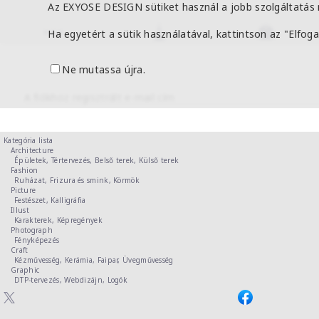
Az EXYOSE DESIGN sütiket használ a jobb szolgáltatás 
Ha egyetért a sütik használatával, kattintson az "Elfo
Ne mutassa újra.
A fiókhoz regisztrált e-mail cím
Kategória lista
Architecture
Épületek,
Tértervezés,
Belső terek,
Külső terek
Fashion
Ruházat,
Frizura és smink,
Körmök
Picture
Festészet,
Kalligráfia
Illust
Karakterek,
Képregények
Photograph
Fényképezés
Craft
Kézművesség,
Kerámia,
Faipar,
Üvegművesség
Graphic
DTP-tervezés,
Webdizájn,
Logók