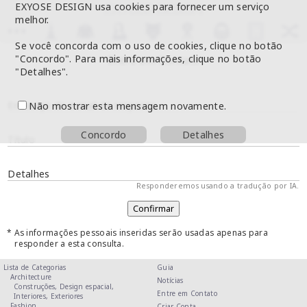
EXYOSE DESIGN usa cookies para fornecer um serviço
melhor.
Se você concorda com o uso de cookies, clique no botão
"Concordo". Para mais informações, clique no botão
Entre em Contato
"Detalhes".
Endereço de e-mail de resposta
Não mostrar esta mensagem novamente.
Concordo
Detalhes
Título
Detalhes
Responderemos usando a tradução por IA.
* As informações pessoais inseridas serão usadas apenas para
responder a esta consulta.
Lista de Categorias
Guia
Architecture
Notícias
Construções,
Design espacial,
Entre em Contato
Interiores,
Exteriores
Fashion
Criar Conta