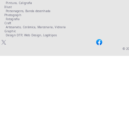
Pintura,
Caligrafia
Illust
Personagens,
Banda desenhada
Photograph
Fotografia
Craft
Artesanato,
Cerâmica,
Marcenaria,
Vidraria
Graphic
Design DTP,
Web Design,
Logótipos
© 2