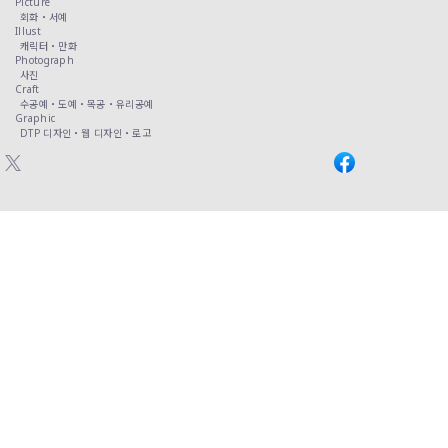
Picture
회화・
서예
Illust
캐릭터・
만화
Photograph
사진
Craft
수공예・
도예・
목공・
유리공예
Graphic
DTP 디자인・
웹 디자인・
로고