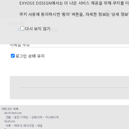
EXYOSE DESIGN에서는 더 나은 서비스 제공을 위해 쿠키를
쿠키 사용에 동의하시면 ‘동의’ 버튼을, 자세한 정보는 ‘상세 정
로그인 방법
다시 보지 않기
패스키
비밀번호
이메일 주소
로그인 상태 유지
카테고리 목록
Architecture
건물・
공간 디자인・
인테리어・
익스테리어
Fashion
의류・
헤어 & 메이크업・
네일