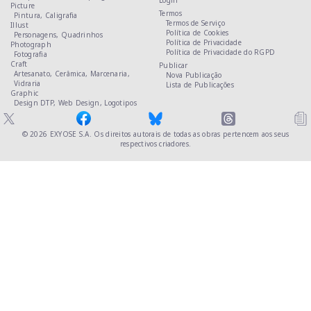
Login
Picture
Termos
Pintura,
Caligrafia
Termos de Serviço
Illust
Política de Cookies
Personagens,
Quadrinhos
Política de Privacidade
Photograph
Política de Privacidade do RGPD
Fotografia
Craft
Publicar
Artesanato,
Cerâmica,
Marcenaria,
Nova Publicação
Vidraria
Lista de Publicações
Graphic
Design DTP,
Web Design,
Logotipos
© 2026
EXYOSE S.A.
Os direitos autorais de todas as obras pertencem aos seus
respectivos criadores.