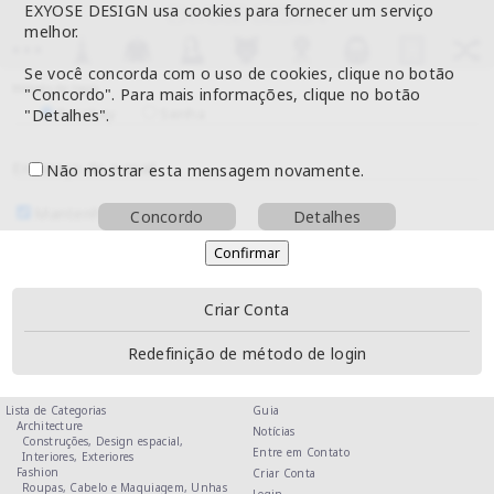
EXYOSE DESIGN usa cookies para fornecer um serviço
melhor.
Se você concorda com o uso de cookies, clique no botão
Método de login
"Concordo". Para mais informações, clique no botão
"Detalhes".
Passkey
Senha
Endereço de e-mail
Não mostrar esta mensagem novamente.
Mantenha-me conectado
Concordo
Detalhes
Criar Conta
Redefinição de método de login
Lista de Categorias
Guia
Architecture
Notícias
Construções,
Design espacial,
Entre em Contato
Interiores,
Exteriores
Fashion
Criar Conta
Roupas,
Cabelo e Maquiagem,
Unhas