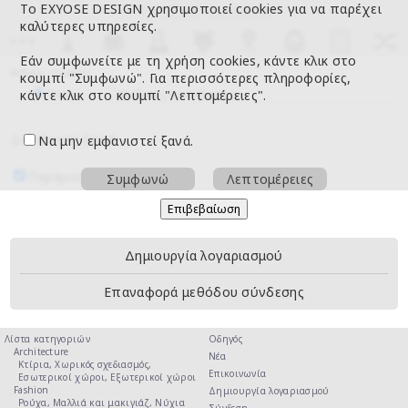
Το EXYOSE DESIGN χρησιμοποιεί cookies για να παρέχει
καλύτερες υπηρεσίες.
Εάν συμφωνείτε με τη χρήση cookies, κάντε κλικ στο
Μέθοδος σύνδεσης
κουμπί "Συμφωνώ". Για περισσότερες πληροφορίες,
κάντε κλικ στο κουμπί "Λεπτομέρειες".
Πασκί
Κωδικός πρόσβασης
Διεύθυνση Email
Να μην εμφανιστεί ξανά.
Παραμονή σε σύνδεση
Συμφωνώ
Λεπτομέρειες
Δημιουργία λογαριασμού
Επαναφορά μεθόδου σύνδεσης
Λίστα κατηγοριών
Οδηγός
Architecture
Νέα
Κτίρια,
Χωρικός σχεδιασμός,
Επικοινωνία
Εσωτερικοί χώροι,
Εξωτερικοί χώροι
Fashion
Δημιουργία λογαριασμού
Ρούχα,
Μαλλιά και μακιγιάζ,
Νύχια