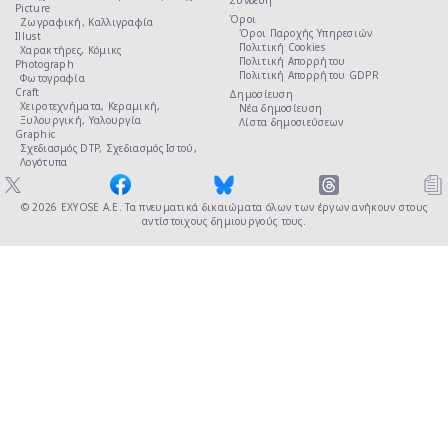
Σύνδεση
Picture
Όροι
Ζωγραφική,
Καλλιγραφία
Όροι Παροχής Υπηρεσιών
Illust
Πολιτική Cookies
Χαρακτήρες,
Κόμικς
Πολιτική Απορρήτου
Photograph
Πολιτική Απορρήτου GDPR
Φωτογραφία
Craft
Δημοσίευση
Χειροτεχνήματα,
Κεραμική,
Νέα δημοσίευση
Ξυλουργική,
Υαλουργία
Λίστα δημοσιεύσεων
Graphic
Σχεδιασμός DTP,
Σχεδιασμός Ιστού,
Λογότυπα
© 2026
EXYOSE Α.Ε.
Τα πνευματικά δικαιώματα όλων των έργων ανήκουν στους
αντίστοιχους δημιουργούς τους.