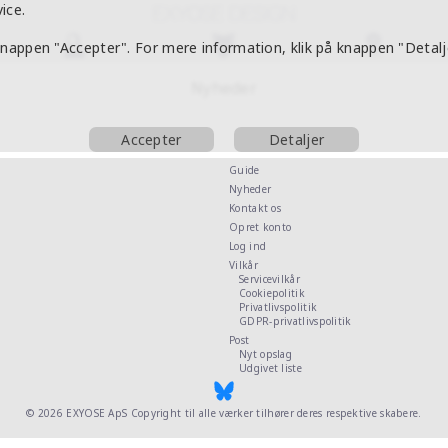
ice.
 knappen "Accepter". For mere information, klik på knappen "Detalj
Nyheder
Accepter
Detaljer
Guide
Nyheder
Kontakt os
Opret konto
Log ind
Vilkår
Servicevilkår
Cookiepolitik
Privatlivspolitik
GDPR-privatlivspolitik
Post
Nyt opslag
Udgivet liste
© 2026
EXYOSE ApS
Copyright til alle værker tilhører deres respektive skabere.