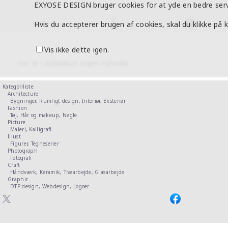
EXYOSE DESIGN bruger cookies for at yde en bedre serv
Hvis du accepterer brugen af cookies, skal du klikke på
Vis ikke dette igen.
Der er i øjeblikket ingen nyheder.
Kategoriliste
Architecture
Bygninger,
Rumligt design,
Interiør,
Eksteriør
Fashion
Tøj,
Hår og makeup,
Negle
Picture
Maleri,
Kalligrafi
Illust
Figurer,
Tegneserier
Photograph
Fotografi
Craft
Håndværk,
Keramik,
Træarbejde,
Glasarbejde
Graphic
DTP-design,
Webdesign,
Logoer