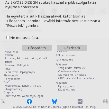
Az EXYOSE DESIGN sütiket használ a jobb szolgáltatás
nyújtása érdekében.
Ha egyetért a sütik használatával, kattintson az
"Elfogadom" gombra. További információért kattintson a
Hírek
"Részletek" gombra.
Jelenleg nincsenek hírek.
Ne mutassa újra.
Kategória lista
Útmutató
Architecture
Hírek
Elfogadom
Részletek
Épületek,
Tértervezés,
Belső terek,
Kapcsolat
Külső terek
Fashion
Fiók létrehozása
Ruházat,
Frizura és smink,
Körmök
Bejelentkezés
Picture
Feltételek
Festészet,
Kalligráfia
Szolgáltatási feltételek
Illust
Cookie-szabályzat
Karakterek,
Képregények
Adatvédelmi irányelvek
Photograph
GDPR Adatvédelmi irányelvek
Fényképezés
Craft
Közzététel
Kézművesség,
Kerámia,
Faipar,
Új bejegyzés
Üvegművesség
Közzétett lista
Graphic
DTP-tervezés,
Webdizájn,
Logók
© 2026
EXYOSE Kft.
Minden mű szerzői joga az alkotókat illeti meg.