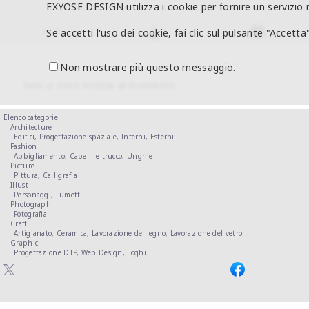
EXYOSE DESIGN utilizza i cookie per fornire un servizio 
Se accetti l'uso dei cookie, fai clic sul pulsante "Accetta"
Non mostrare più questo messaggio.
Non ci sono notizie al momento.
Elenco categorie
Architecture
Edifici,
Progettazione spaziale,
Interni,
Esterni
Fashion
Abbigliamento,
Capelli e trucco,
Unghie
Picture
Pittura,
Calligrafia
Illust
Personaggi,
Fumetti
Photograph
Fotografia
Craft
Artigianato,
Ceramica,
Lavorazione del legno,
Lavorazione del vetro
Graphic
Progettazione DTP,
Web Design,
Loghi