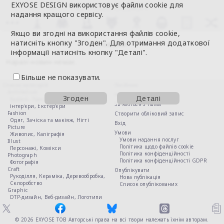
EXYOSE DESIGN використовує файли cookie для
надання кращого сервісу.
Якщо ви згодні на використання файлів cookie,
натисніть кнопку "Згоден". Для отримання додаткової
Новини
інформації натисніть кнопку "Деталі".
Наразі новин немає.
Більше не показувати.
Список категорій
Посібник
Architecture
Новини
Згоден
Деталі
Будівлі,
Просторовий дизайн,
Зв'яжіться з нами
Інтер'єри,
Екстер'єри
Fashion
Створити обліковий запис
Одяг,
Зачіска та макіяж,
Нігті
Вхід
Picture
Умови
Живопис,
Каліграфія
Умови надання послуг
Illust
Політика щодо файлів cookie
Персонажі,
Комікси
Політика конфіденційності
Photograph
Політика конфіденційності GDPR
Фотографія
Craft
Опублікувати
Рукоділля,
Кераміка,
Деревообробка,
Нова публікація
Склоробство
Список опублікованих
Graphic
DTP-дизайн,
Веб-дизайн,
Логотипи
© 2026
EXYOSE ТОВ
Авторські права на всі твори належать їхнім авторам.