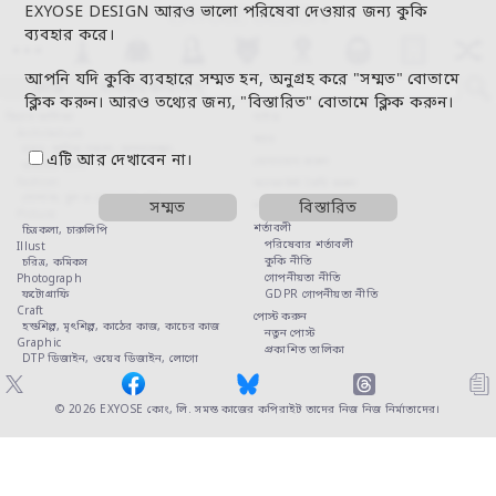
EXYOSE DESIGN আরও ভালো পরিষেবা দেওয়ার জন্য কুকি
ব্যবহার করে।
আপনি যদি কুকি ব্যবহারে সম্মত হন, অনুগ্রহ করে "সম্মত" বোতামে
কাজ
ব্যবহারকারীগণ
ক্লিক করুন। আরও তথ্যের জন্য, "বিস্তারিত" বোতামে ক্লিক করুন।
বিভাগ তালিকা
গাইড
Architecture
খবর
ভবন,
স্থানিক নকশা,
অন্দরসজ্জা,
এটি আর দেখাবেন না।
যোগাযোগ করুন
বাইরের অংশ
Fashion
অ্যাকাউন্ট তৈরি করুন
পোশাক,
চুল ও মেকআপ,
নখ
সম্মত
বিস্তারিত
লগ ইন
Picture
শর্তাবলী
চিত্রকলা,
চারুলিপি
পরিষেবার শর্তাবলী
Illust
কুকি নীতি
চরিত্র,
কমিকস
গোপনীয়তা নীতি
Photograph
ফটোগ্রাফি
GDPR গোপনীয়তা নীতি
Craft
পোস্ট করুন
হস্তশিল্প,
মৃৎশিল্প,
কাঠের কাজ,
কাচের কাজ
নতুন পোস্ট
Graphic
প্রকাশিত তালিকা
DTP ডিজাইন,
ওয়েব ডিজাইন,
লোগো
© 2026
EXYOSE কোং, লি.
সমস্ত কাজের কপিরাইট তাদের নিজ নিজ নির্মাতাদের।